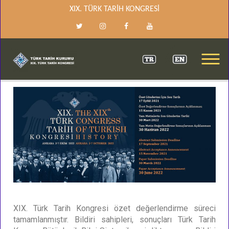
XIX. TÜRK TARİH KONGRESİ
XIX. TÜRK TARIH KONGRESI
XIX. Türk Tarih Kongresi özet değerlendirme süreci
tamamlanmıştır. Bildiri sahipleri, sonuçları Türk Tarih